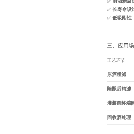
✅
耐酒精腐
✅
长寿命设
✅
低吸附性
三、应用场
工艺环节
原酒粗滤
陈酿后精滤
灌装前终端
回收酒处理