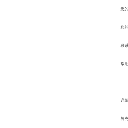
您
您
联
常
详
补