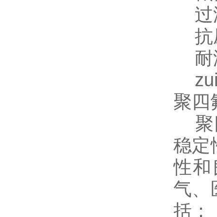
过滤面
抗压
耐温
zui
聚四
聚四
稳定
性和
气、
括：