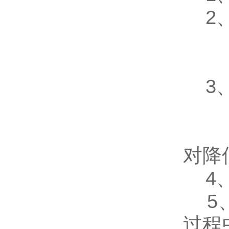
2、工
☆ 
12
3、
反
随
对降
4、适
5、
过程