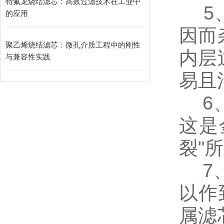
特氟龙烧结滤芯：高效过滤技术在工业中
5、
的应用
因而
聚乙烯烧结滤芯：微孔介质工程中的刚性
内层
与兼容性实践
易且
6、
这是
裂"
7、
以作
属滤