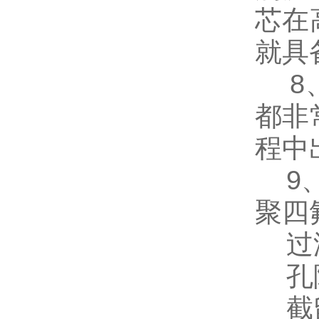
芯在
就具
8、
都非
程中
9、
聚四
过滤精
孔隙
截留