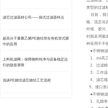
过滤精度、
类型的过滤
目前，我公
滤芯过滤器材公司——袋式过滤器特点
输、流态化
纤维、胶片
封面采用氩
超高分子量聚乙烯PE烧结管在有机管式膜
种采用不不
中的应用
●不锈钢滤
1、zui高
上料机滤网：保障物料纯净与设备稳定运
行的隐形屏障
2、过滤精度
3、工作温度
4、滤芯规
浅谈PE烧结滤芯烧结工艺流程
5、接口形式：
●不锈钢滤
1、孔隙率