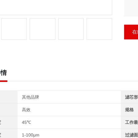
在
详情
其他品牌
滤芯形
高效
规格
度
45℃
工作最
度
1-100μm
过滤面