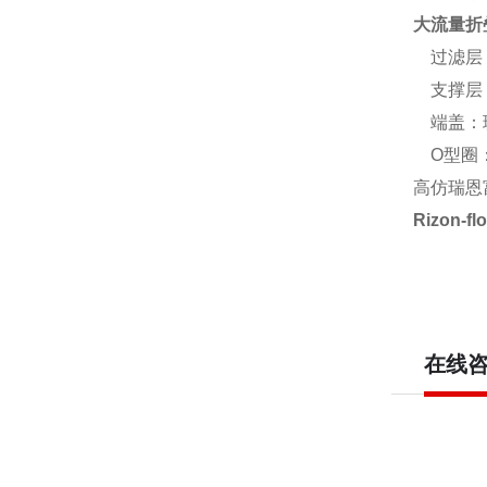
大流量折
过滤层：
支撑层：
端盖：
O型圈
高仿瑞恩富\颇
Rizon-
在线