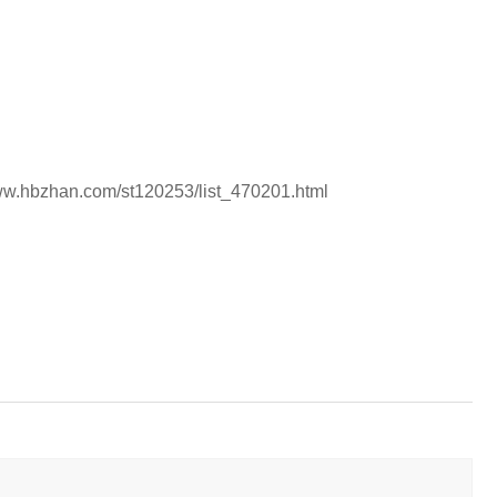
n.com/st120253/list_470201.html