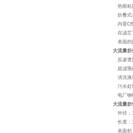
热熔粘接
折叠式表
内置O型
在滤芯下
表面的固
大流量折
反渗透
超滤预
清洗液
污水处
电厂钢
大流量折
外径：1
长度：1
表面积：