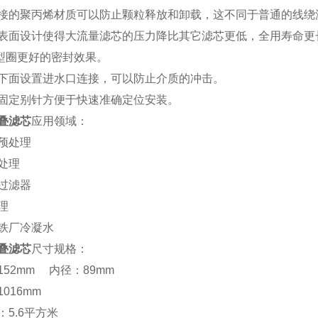
的聚丙烯材质可以防止颗粒释放和卸载，这不同于普通的线绕
面设计使得大流量滤芯的压力降比其它滤芯更低，全用寿命更
圈更好的密封效果。
面设置进水口连接，可以防止介质的冲击。
定别针方便于快速准确定位安装。
叠滤芯
应用领域：
预处理
处理
过滤器
理
铁厂冷凝水
叠滤芯
尺寸规格：
52mm 内径：89mm
016mm
5.6平方米