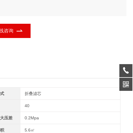
线咨询
式
折叠滤芯
40
大压差
0.2Mpa
积
5.6㎡