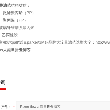
叠滤芯
结构材质：
微滤聚丙烯（PP）
聚丙烯（PP）
玻璃纤维增强聚丙烯
：乙丙橡胶
尔pall\派克parker\3M各品牌大流量滤芯选型大全：http://www.hbzha
flow大流量折叠滤芯
咨询
产品：