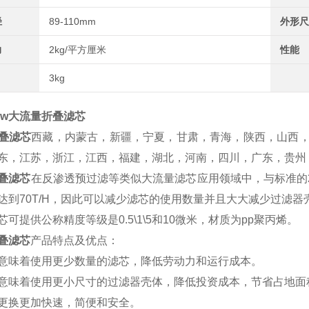
径
89-110mm
外形尺
力
2kg/平方厘米
性能
3kg
flow大流量折叠滤芯
叠滤芯
西藏，内蒙古，新疆，宁夏，甘肃，青海，陕西，山西
东，江苏，浙江，江西，福建，湖北，河南，四川，广东，贵州
叠滤芯
在反渗透预过滤等类似大流量滤芯应用领域中，与标准的
达到70T/H，因此可以减少滤芯的使用数量并且大大减少过滤器
可提供公称精度等级是0.5\1\5和10微米，材质为pp聚丙烯。
叠滤芯
产品特点及优点：
味着使用更少数量的滤芯，降低劳动力和运行成本。
味着使用更小尺寸的过滤器壳体，降低投资成本，节省占地面
换更加快速，简便和安全。