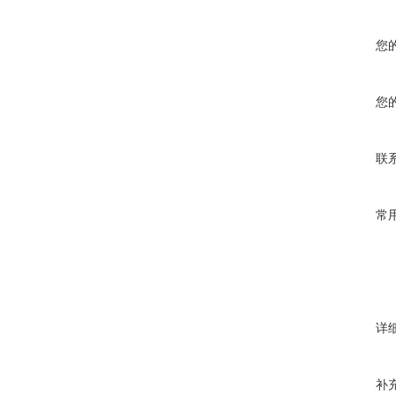
您
您
联
常
详
补