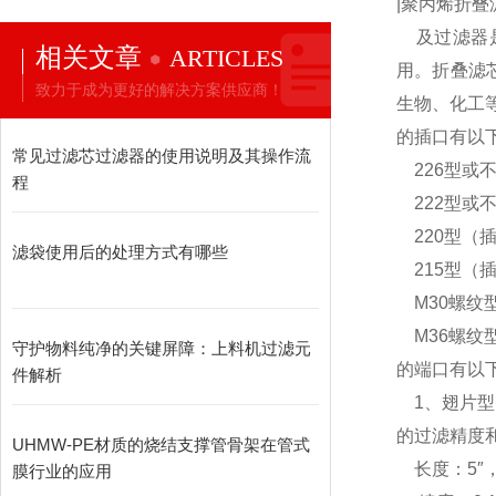
|聚丙烯折叠
及过滤器
相关文章
ARTICLES
用。折叠滤
致力于成为更好的解决方案供应商！
生物、化工
的插口有以
常见过滤芯过滤器的使用说明及其操作流
226型或不
程
222型或不
220型（插
滤袋使用后的处理方式有哪些
215型（插
M30螺纹型
M36螺纹型
守护物料纯净的关键屏障：上料机过滤元
的端口有以
件解析
1、翅片型
的过滤精度
UHMW-PE材质的烧结支撑管骨架在管式
长度：5″，1
膜行业的应用