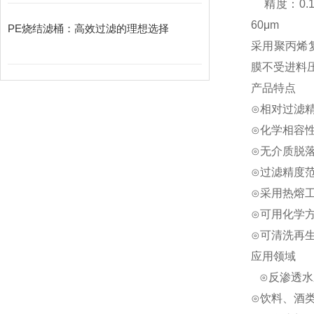
精度：0.1μ
60μm
PE烧结滤桶：高效过滤的理想选择
采用聚丙烯复
膜不受进料
产品特点
⊙相对过滤
⊙化学相容
⊙无介质脱
⊙过滤精度
⊙采用热熔
⊙可用化学
⊙可清洗再
应用领域
⊙反渗透水
⊙饮料、酒