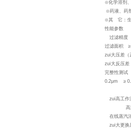
⊙化学溶剂
⊙药液、药
⊙其 它：
性能参数
过滤精度（μm
过滤面积 ≥ 
zui大压差（正
zui大反压差 ?
完整性测试（z
0.2μm ≥ 0
0.45μ
zui高工作温
高温型 ≤9
在线蒸汽消毒 
zui大更换压