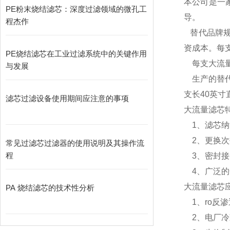
本公司是一
PE粉末烧结滤芯：深度过滤领域的微孔工
导。
程杰作
替代品牌
资成本。每
PE烧结滤芯在工业过滤系统中的关键作用
每支大流量
与发展
生产的替
支长40英寸
滤芯过滤设备使用期间应注意的事项
大流量滤芯
1、滤芯纳
2、更换次
常见过滤芯过滤器的使用说明及其操作流
程
3、密封接
4、广泛的
大流量滤芯
PA 烧结滤芯的技术性分析
1、ro反
2、电厂冷