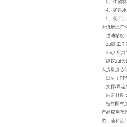
3、生物制
4、矿泉水
5、化工油
大流量滤芯
过滤精度：1um
zui高工作
zui大压力降：
建议zui大处
大流量滤芯
滤材：PP
支撑/导流
端盖材质：
密封圈材质
产品应用范
类、油料油