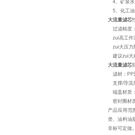
4、矿泉水
5、化工油
大流量滤芯
过滤精度：1um
zui高工作
zui大压力降：
建议zui大处
大流量滤芯
滤材：PP
支撑/导流
端盖材质：
密封圈材质
产品应用范
类、油料油
非标可定做