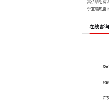
高仿瑞恩富\颇尔p
宁夏瑞恩富lh
在线咨询
您
您
联