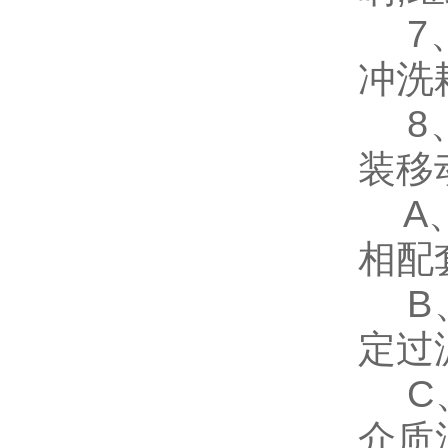
7、
冲洗
8、
装移
A、
相配
B、
定过
C、
介质