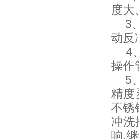
度大
3、
动反
4、
操作
5、
精度
不锈
冲洗
响,