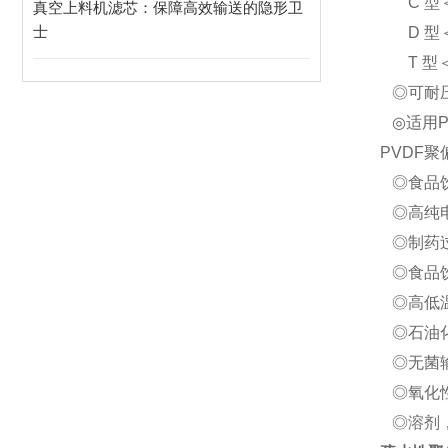
C 型＜9
真空上料机滤芯：保障高效输送的隐形卫
士
D 型＜1
T 型＜1
◎可耐压差
◎适用PH
PVDF
◎食品饮
◎高纯电
◎制药
◎食品
◎高低温
◎石油
◎无菌
◎氧化
◎溶剂，