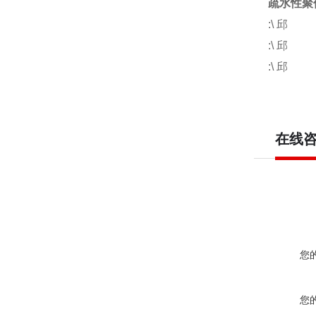
疏水性聚
:\ 邱
:\ 邱
:\ 邱
在线
您
您