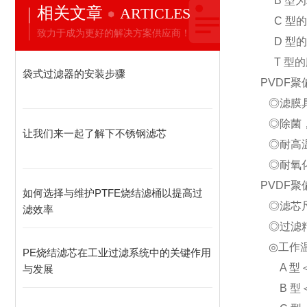
B 型为
相关文章
ARTICLES
C 型的
致力于成为更好的解决方案供应商！
D 型的
T 型的
袋式过滤器的安装步骤
PVDF
◎滤膜具
◎除菌，
让我们来一起了解下不锈钢滤芯
◎耐高温
◎耐氧化
PVDF
如何选择与维护PTFE烧结滤桶以提高过
◎滤芯尺寸：
滤效率
◎过滤精度：
◎工作
PE烧结滤芯在工业过滤系统中的关键作用
A 型＜6
与发展
B 型＜8