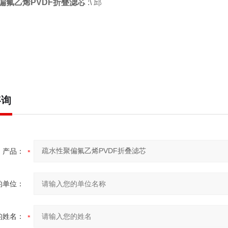
偏氟乙烯PVDF折叠滤芯
:\ 邱
咨询
产品：
的单位：
的姓名：