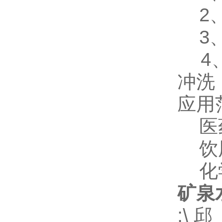
2、
3、
4、
冲洗
应用
医药
饮用
化
矿泉
:\ 邱