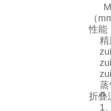
M3
（m
性能
精度:
zui
zui
zui
蒸气消
折叠
1、